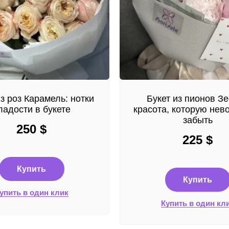
из роз Карамель: нотки
Букет из пионов З
ладости в букете
красота, которую нев
забыть
250
$
225
$
Купить
Купить
упить в один клик
Купить в один кл