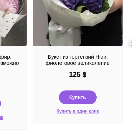
ефир:
Букет из гортензий Нюи:
озможно
фиолетовое великолепие
125
$
Купить
Купить в один клик
ик