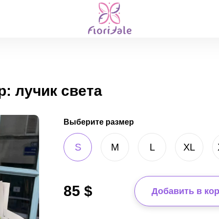
: лучик света
Выберите размер
S
M
L
XL
85
$
Добавить в ко